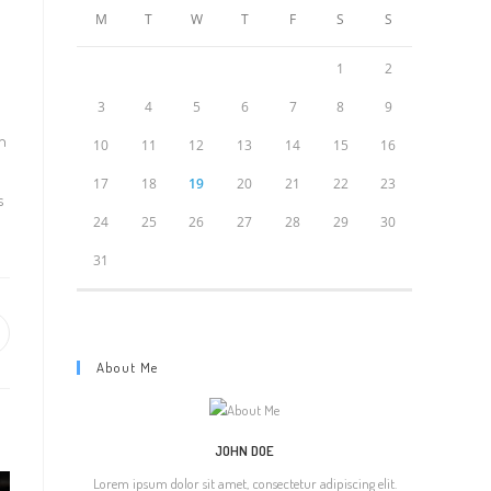
M
T
W
T
F
S
S
1
2
3
4
5
6
7
8
9
in
10
11
12
13
14
15
16
17
18
19
20
21
22
23
s
24
25
26
27
28
29
30
31
pens
About Me
ew
indow
JOHN DOE
Lorem ipsum dolor sit amet, consectetur adipiscing elit.