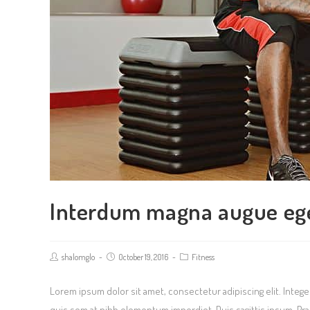
Interdum magna augue eg
Post
Post
Post
shalomglo
October 19, 2016
Fitness
author:
published:
category:
Lorem ipsum dolor sit amet, consectetur adipiscing elit. Intege
quis sem at nibh elementum imperdiet. Duis sagittis ipsum. Pr