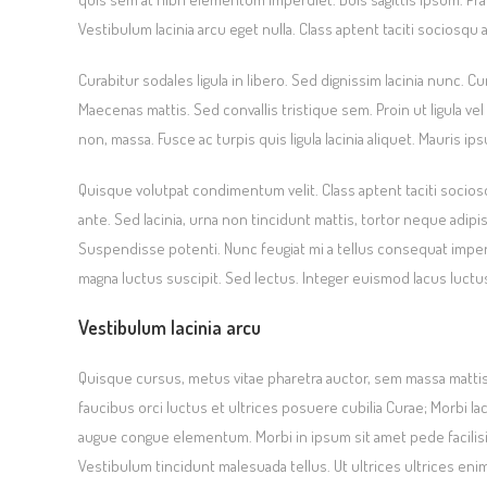
Vestibulum lacinia arcu eget nulla. Class aptent taciti sociosq
Curabitur sodales ligula in libero. Sed dignissim lacinia nunc. 
Maecenas mattis. Sed convallis tristique sem. Proin ut ligula vel 
non, massa. Fusce ac turpis quis ligula lacinia aliquet. Mauris i
Quisque volutpat condimentum velit. Class aptent taciti socio
ante. Sed lacinia, urna non tincidunt mattis, tortor neque adipisci
Suspendisse potenti. Nunc feugiat mi a tellus consequat imper
magna luctus suscipit. Sed lectus. Integer euismod lacus luctu
Vestibulum lacinia arcu
Quisque cursus, metus vitae pharetra auctor, sem massa matti
faucibus orci luctus et ultrices posuere cubilia Curae; Morbi la
augue congue elementum. Morbi in ipsum sit amet pede facilisis 
Vestibulum tincidunt malesuada tellus. Ut ultrices ultrices enim.