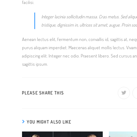
facilisi.
Integer lacinia sollicitudin massa. Cras metus. Sed alique
tristique, dignissim in, ultrices sit amet, augue. Proin so
Aenean lectus elit, fermentum non, convallis id, sagittis at, neque. 
purus aliquam imperdiet. Maecenas aliquet mollis lectus. Viva
adipiscing elit. Integer nec odio. Praesent libero. Sed cursus 
sagittis ipsum.
SHARE
PLEASE SHARE THIS
Opens
in
a
THIS
new
window
CONTENT
YOU MIGHT ALSO LIKE