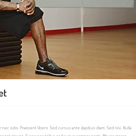
et
r nec odio. Praesent libero. Sed cursus ante dapibus diam. Sed nisi. Nulla
aesent mauris. Fusce nec tellus sed augue semper porta. Mauris massa.