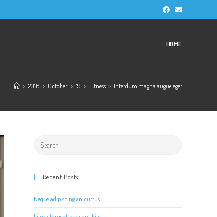
HOME
>
2016
>
October
>
19
>
Fitness
>
Interdum magna augue eget
Search
for:
Recent Posts
Neque adipiscing an cursus
Litora torqent per conubia