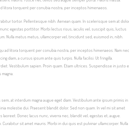
u ad litora torquent per conubia nostra, per inceptos himenaeos.
Curabitur tortor. Pellentesque nibh. Aenean quam. In scelerisque sem at dolor
nunc egestas porttitor. Morbi lectus risus, iaculis vel, suscipit quis, luctus
psum. Nulla metus metus, ullamcorper vel, tincidunt sed, euismod in, nibh.
squ ad litora torquent per conubia nostra, per inceptos himenaeos. Nam ne
ng diam, a cursus ipsum ante quis turpis. Nulla facilisi. Ut fringilla.
diet. Vestibulum sapien. Proin quam. Etiam ultrices. Suspendisse in justo 
s magna.
s sem, at interdum magna augue eget diam. Vestibulum ante ipsum primis in
cinia molestie dui. Praesent blandit dolor. Sed non quam. In vel mi sit amet
laoreet. Donec lacus nunc, viverra nec, blandit vel, egestas et, augue.
 Curabitur sit amet mauris. Morbi in dui quis est pulvinar ullamcorper. Nulla