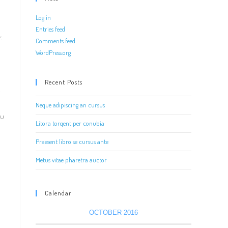
Log in
Entries feed
.
Comments feed
WordPress.org
Recent Posts
c
Neque adipiscing an cursus
eu
Litora torqent per conubia
Praesent libro se cursus ante
Metus vitae pharetra auctor
Calendar
OCTOBER 2016