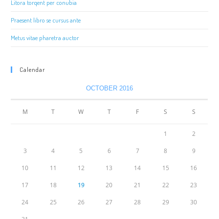
Litora torqent per conubia
Praesent libro se cursus ante
Metus vitae pharetra auctor
Calendar
OCTOBER 2016
M
T
W
T
F
S
S
1
2
3
4
5
6
7
8
9
10
11
12
13
14
15
16
17
18
19
20
21
22
23
24
25
26
27
28
29
30