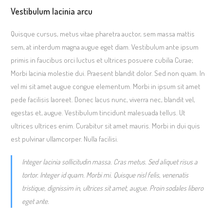
Vestibulum lacinia arcu
Quisque cursus, metus vitae pharetra auctor, sem massa mattis
sem, at interdum magna augue eget diam. Vestibulum ante ipsum
primis in faucibus orci luctus et ultrices posuere cubilia Curae;
Morbi lacinia molestie dui. Praesent blandit dolor. Sed non quam. In
vel mi sit amet augue congue elementum. Morbi in ipsum sit amet
pede facilisis laoreet. Donec lacus nunc, viverra nec, blandit vel,
egestas et, augue. Vestibulum tincidunt malesuada tellus. Ut
ultrices ultrices enim. Curabitur sit amet mauris. Morbi in dui quis
est pulvinar ullamcorper. Nulla facilisi.
Integer lacinia sollicitudin massa. Cras metus. Sed aliquet risus a
tortor. Integer id quam. Morbi mi. Quisque nisl felis, venenatis
tristique, dignissim in, ultrices sit amet, augue. Proin sodales libero
eget ante.