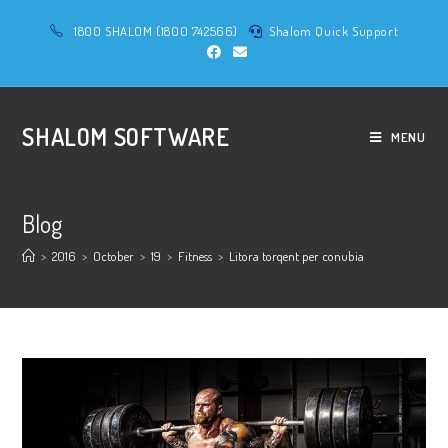
Skip
1800 SHALOM (1800 742566)
Shalom Quick Support
to
content
SHALOM SOFTWARE
MENU
Blog
>
2016
>
October
>
19
>
Fitness
>
Litora torqent per conubia