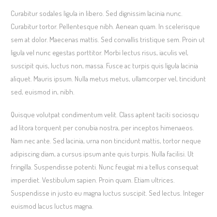
Curabitur sodales ligula in libero. Sed dignissim lacinia nunc.
Curabitur tortor. Pellentesque nibh. Aenean quam. In scelerisque
sem at dolor. Maecenas mattis. Sed convallis tristique sem. Proin ut
ligula vel nunc egestas porttitor. Morbi lectus risus, iaculis vel,
suscipit quis, luctus non, massa. Fusce ac turpis quis ligula lacinia
aliquet. Mauris ipsum. Nulla metus metus, ullamcorper vel, tincidunt
sed, euismod in, nibh.
Quisque volutpat condimentum velit. Class aptent taciti sociosqu
ad litora torquent per conubia nostra, per inceptos himenaeos.
Nam nec ante. Sed lacinia, urna non tincidunt mattis, tortor neque
adipiscing diam, a cursus ipsum ante quis turpis. Nulla facilisi. Ut
fringilla. Suspendisse potenti. Nunc feugiat mi a tellus consequat
imperdiet. Vestibulum sapien. Proin quam. Etiam ultrices.
Suspendisse in justo eu magna luctus suscipit. Sed lectus. Integer
euismod lacus luctus magna.