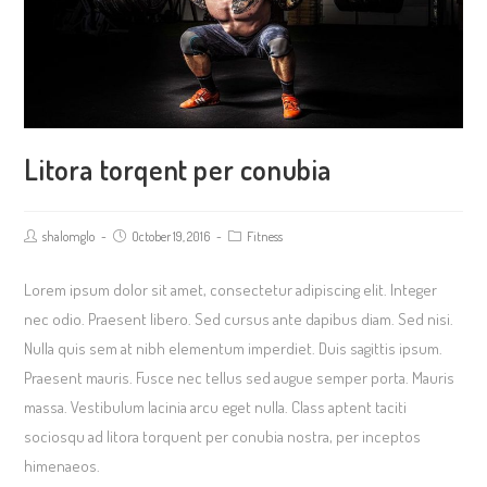
Litora torqent per conubia
Post
Post
Post
shalomglo
October 19, 2016
Fitness
author:
published:
category:
Lorem ipsum dolor sit amet, consectetur adipiscing elit. Integer
nec odio. Praesent libero. Sed cursus ante dapibus diam. Sed nisi.
Nulla quis sem at nibh elementum imperdiet. Duis sagittis ipsum.
Praesent mauris. Fusce nec tellus sed augue semper porta. Mauris
massa. Vestibulum lacinia arcu eget nulla. Class aptent taciti
sociosqu ad litora torquent per conubia nostra, per inceptos
himenaeos.