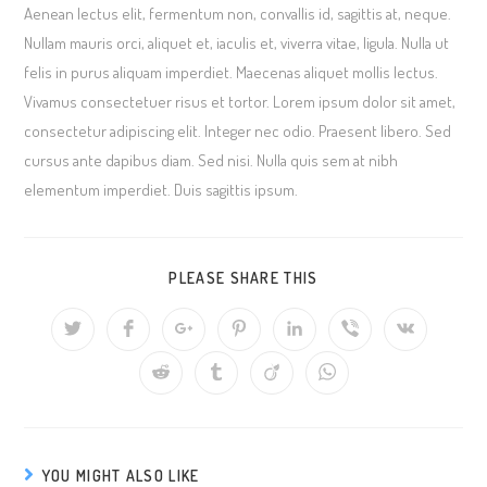
Aenean lectus elit, fermentum non, convallis id, sagittis at, neque.
Nullam mauris orci, aliquet et, iaculis et, viverra vitae, ligula. Nulla ut
felis in purus aliquam imperdiet. Maecenas aliquet mollis lectus.
Vivamus consectetuer risus et tortor. Lorem ipsum dolor sit amet,
consectetur adipiscing elit. Integer nec odio. Praesent libero. Sed
cursus ante dapibus diam. Sed nisi. Nulla quis sem at nibh
elementum imperdiet. Duis sagittis ipsum.
SHARE
PLEASE SHARE THIS
THIS
CONTENT
Opens
Opens
Opens
Opens
Opens
Opens
Opens
in
in
in
in
in
in
in
a
a
a
a
a
a
a
Opens
Opens
Opens
Opens
new
new
new
new
new
new
new
in
in
in
in
window
window
window
window
window
window
window
a
a
a
a
new
new
new
new
window
window
window
window
YOU MIGHT ALSO LIKE